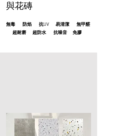
與花磚
無毒 防焰 抗UV 易清潔 無甲醛
超耐磨 超防水 抗噪音 免膠
石紋
石紋