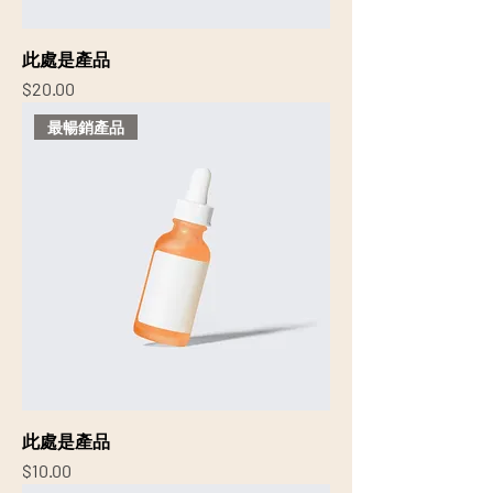
此處是產品
價格
$20.00
最暢銷產品
此處是產品
價格
$10.00