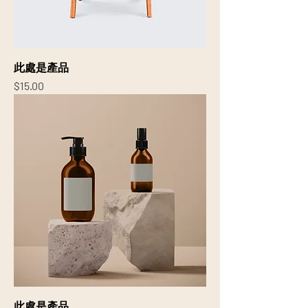
此處是產品
價格
$15.00
此處是產品