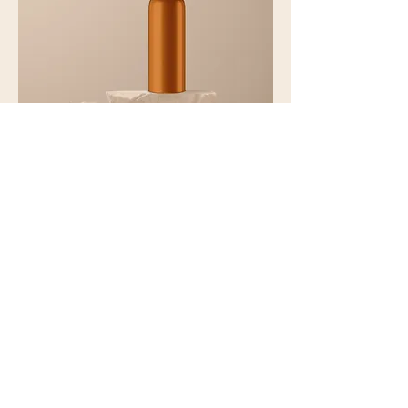
此處是產品
價格
$130.00