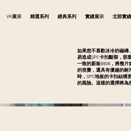
VR展示
精選系列
經典系列
實績展示
北部實
如果您不喜歡冰冷的磁磚
易造成SPC卡扣斷裂，那
一致的新板9906，將整
的視覺，還具有優越的耐
時，SPC地板的卡扣結
的風險。這樣的選擇將為