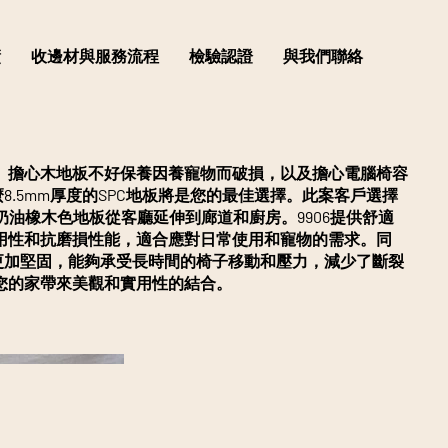
績
收邊材與服務流程
檢驗認證
與我們聯絡
、擔心木地板不好保養因養寵物而破損，以及擔心電腦椅容
麼8.5mm厚度的SPC地板將是您的最佳選擇。此案客戶選擇
片奶油橡木色地板從客廳延伸到廊道和廚房。9906提供舒適
用性和抗磨損性能，適合應對日常使用和寵物的需求。同
構更加堅固，能夠承受長時間的椅子移動和壓力，減少了斷裂
您的家帶來美觀和實用性的結合。