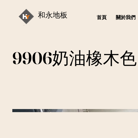
和永地板
首頁
關於我們
9906奶油橡木色