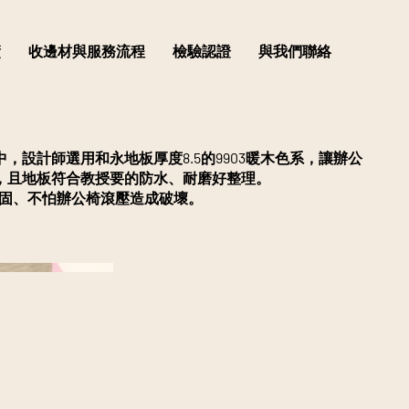
績
收邊材與服務流程
檢驗認證
與我們聯絡
，設計師選用和永地板厚度8.5的9903暖木色系，讓辦公
，且地板符合教授要的防水、耐磨好整理。
mm堅固、不怕辦公椅滾壓造成破壞。