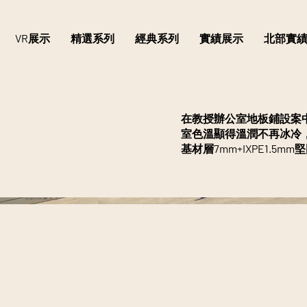
VR展示
精選系列
經典系列
實績展示
北部實
在教授辦公室地板鋪設案中
室色溫顯得溫潤不再冰冷
基材層7mm+IXPE1.5