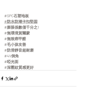
#SPC石塑地板
#防水防潮卡扣堅固
#膨脹係數僅千分之1
#無環境賀爾蒙
#無致癌甲醛
#毛小孩友善
#防滑靜音超耐磨
#4V倒角
#啞光面
#深壓紋質感更好
最新文章
查看全部