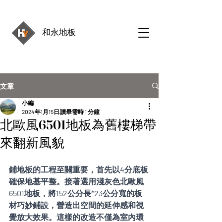
和永地板
文章
小編
2024年1月15日
讀畢需時 1 分鐘
北歐風6501地板為舊樓梯帶
來翻新風貌
鋪地板的工程至關重要，首先以4分底板
確保地基平整。接著選用淺灰色北歐風
6501地板，將152公分長*23公分寬的板
材巧妙鋪設，營造出空間的延伸感和視
覺放大效果。這樣的改造不僅為室內環