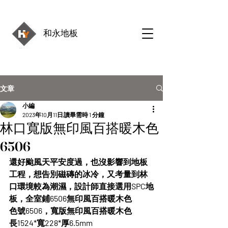
和永地板
文章
小編
2023年10月11日
讀畢需時 1 分鐘
林口寬版無印風百搭暖木色
6506
還好颱風天平安度過，也沒影響到地板
工程，想告別磁磚的冰冷，又考量到林
口環境較為潮濕，設計師直接選用SPC地
板，全室鋪6506無印風百搭暖木色
色號6506，寬版無印風百搭暖木色
長1524*寬228*厚6.5mm