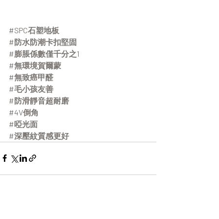
#SPC石塑地板
#防水防潮卡扣堅固
#膨脹係數僅千分之1
#無環境賀爾蒙
#無致癌甲醛
#毛小孩友善
#防滑靜音超耐磨
#4V倒角
#啞光面
#深壓紋質感更好
最新文章
查看全部