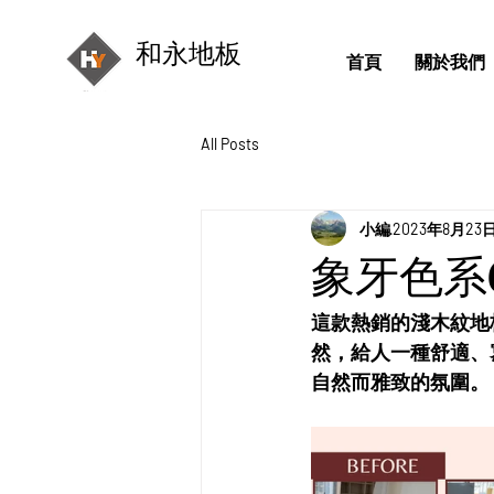
和永地板
首頁
關於我們
All Posts
小編
2023年8月23
象牙色系
這款熱銷的淺木紋地
然，給人一種舒適、
自然而雅致的氛圍。