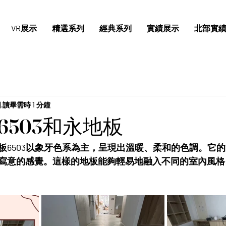
VR展示
精選系列
經典系列
實績展示
北部實
日
讀畢需時 1 分鐘
6503和永地板
板6503以象牙色系為主，呈現出溫暖、柔和的色調。它
寫意的感覺。這樣的地板能夠輕易地融入不同的室內風格