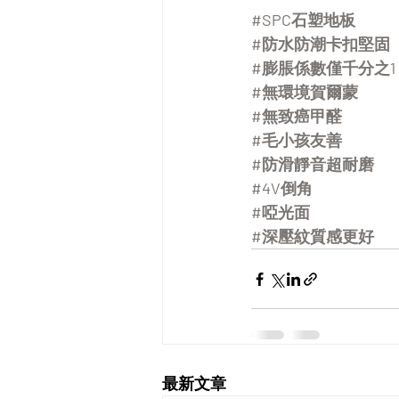
#SPC石塑地板
#防水防潮卡扣堅固
#膨脹係數僅千分之1
#無環境賀爾蒙
#無致癌甲醛
#毛小孩友善
#防滑靜音超耐磨
#4V倒角
#啞光面
#深壓紋質感更好
最新文章