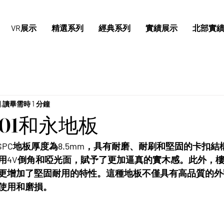
VR展示
精選系列
經典系列
實績展示
北部實
日
讀畢需時 1 分鐘
01和永地板
系SPC地板厚度為8.5mm，具有耐磨、耐刷和堅固的卡扣
用4V倒角和啞光面，賦予了更加逼真的實木感。此外，樓
更增加了堅固耐用的特性。這種地板不僅具有高品質的外
使用和磨損。