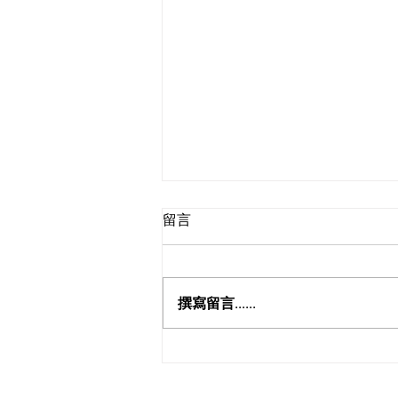
留言
撰寫留言......
6502 SPC地板免膠、耐磨且防
水好整理，讓空間瞬間明亮起