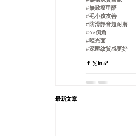
#無致癌甲醛
#毛小孩友善
#防滑靜音超耐磨
#4V倒角
#啞光面
#深壓紋質感更好
最新文章