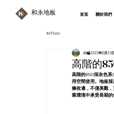
和永地板
首頁
關於我們
All Posts
小編
2023年8月23
高階的85
高階的8501深灰色
用空間使用。地板採
條收邊，不僅美觀，
業環境中承受長期的