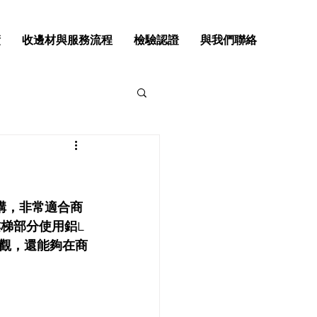
績
收邊材與服務流程
檢驗認證
與我們聯絡
結構，非常適合商
梯部分使用鋁L
觀，還能夠在商