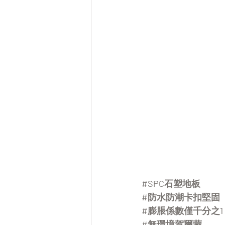
#SPC石塑地板
#防水防潮卡扣堅固
#膨脹係數僅千分之1
#無環境賀爾蒙