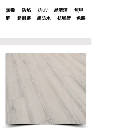
無毒 防焰 抗UV 易清潔 無甲
醛 超耐磨 超防水 抗噪音 免膠