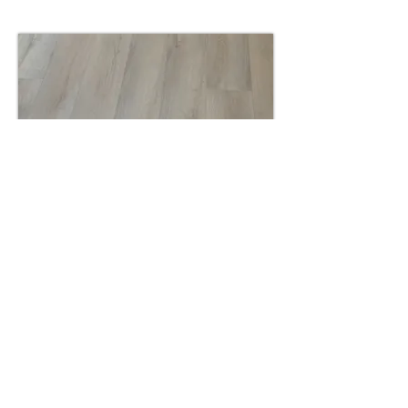
6508
1524х228х5mm+1.5mm